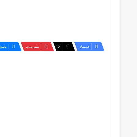
فيسبوك
‫X
بينتيريست
ماسنج