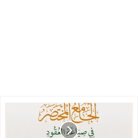
الجامع
المختصر
في
صياغة
العقود
والاتفاقيات