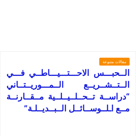
مقالات متنوعة
الــحبـــس الاحـــتـــيـــاطــي فـــي
الــتــشــريــع الــمـــوريــتــاني
“دراســة تــحــلــيــلــية مــقــارنــة
مــع اـلــوســائــل الــبــديــلـة”