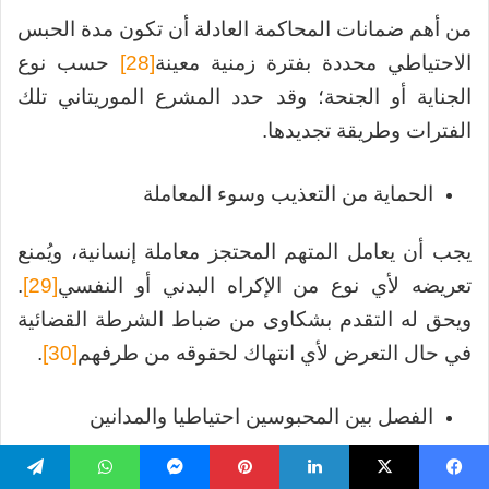
من أهم ضمانات المحاكمة العادلة أن تكون مدة الحبس
الاحتياطي محددة بفترة زمنية معينة
[28]
حسب نوع
الجناية أو الجنحة؛ وقد حدد المشرع الموريتاني تلك
الفترات وطريقة تجديدها.
الحماية من التعذيب وسوء المعاملة
يجب أن يعامل المتهم المحتجز معاملة إنسانية، ويُمنع
تعريضه لأي نوع من الإكراه البدني أو النفسي
[29]
.
ويحق له التقدم بشكاوى من ضباط الشرطة القضائية
في حال التعرض لأي انتهاك لحقوقه من طرفهم
[30]
.
الفصل بين المحبوسين احتياطيا والمدانين
في القواعد النموذجية لمعاملة الأشخاص في السجون
يسبوك
‫X
لينكدإن
بينتيريست
ماسنجر
واتساب
تيلقرام