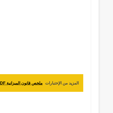
💼
ملخصات
📜
مقالات
📕
مكتبة القوانين
📃
مستجدات
📌
مباريات
المزيد من الإختبارات
ملخص قانون الميزانية PDF | تلخيص المالية العامة