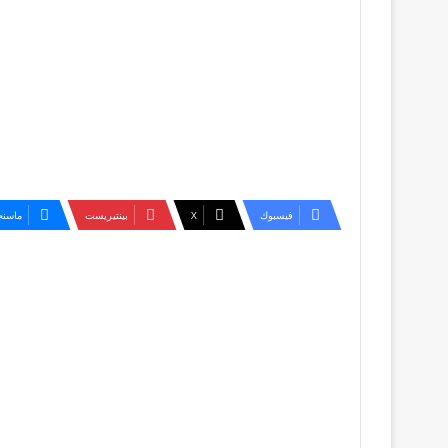
فيسبوك
‫X
بينتيريست
ماسنج