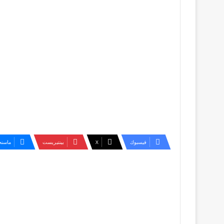
فيسبوك
‫X
بينتيريست
ماسنج