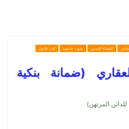
لخاص
القضاء المدني
بحوث جامعية
كتب قانون
قاري (ضمانة بنكية
للدائن المرتهن)