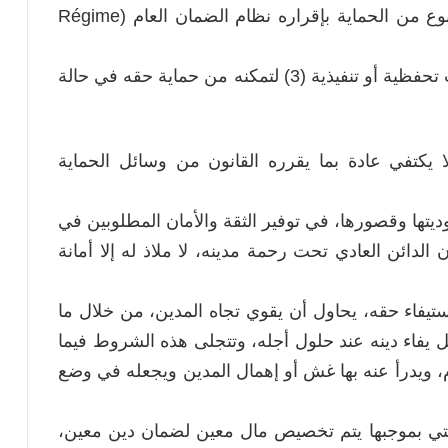
ولقد أحاط المشرع المغربي الدائن العادي، بنوع من الحماية بإقراره نظام الضمان العام (Régime
général ، وما يتفرع عنه من وسائل وإجراءات تحفظية أو تنفيذية (3) لتمكنه من حماية حقه في حالة
 يكتفي عادة بما يقرره القانون من وسائل الحماية
يتها وقصورها، في توفير الثقة والأمان المطلوبين في
الدائن العادي تحت رحمة مدينه، لا ملاذ له إلا أمانة
تيفاء حقه، يحاول أن يقوي تجاه المدين، من خلال ما
فاء دينه عند حلول أجله، وتتجلى هذه الشروط فيما
 ويدرأ عنه بها غش أو إهمال المدين ويجعله في وضع
لتي بموجبها يتم تخصيص مال معين لضمان دين معين،