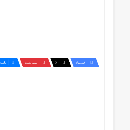
فيسبوك
‫X
بينتيريست
ماسنج