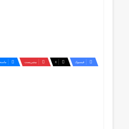
فيسبوك
‫X
بينتيريست
ماسنج