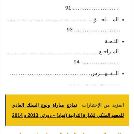
…………………….. 91
المــــلحـــق…………………………………………
……………………. 93
الئـحـة
المـراجـع……………………………………………
………………… 94
الــفــهـــرس………………………………………
……………………….
المزيد من الإختبارات
نماذج مباراة ولوج السلك العادي
للمعهد الملكي للإدارة الترابية (قياد) – دورتي 2013 و 2014