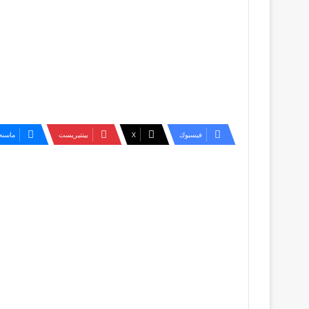
فيسبوك
‫X
بينتيريست
ماسنج