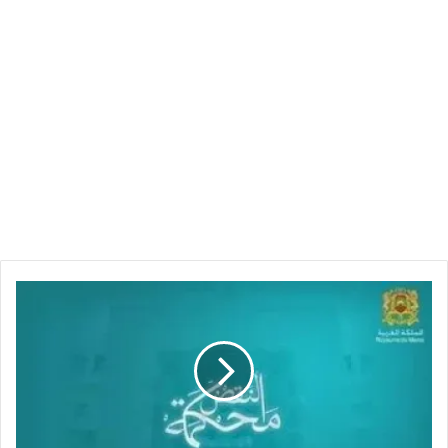
نزاعات
الشغل
الجماعية
على
ضوء
قرارات
محكمة
النقض