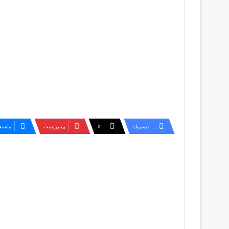
فيسبوك
‫X
بينتيريست
ماسنج