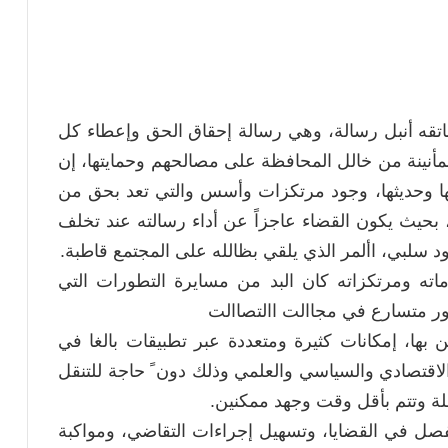
قه أنبل رسالة، وهي رسالة إحقاق الحق وإعطاء كل
طمأنينة من خالل المحافظة على مصالحهم وحمايتها، إن
ا وحديثها، وجود مرتكزات وأسس والتي تعد بحق من
بحيث يكون القضاء عاجزاً عن أداء رسالته عند تخلف
 سلبي، األمر الذي يلقي بظالله على المجتمع قاطبة.
ه ومرتكزاته كان البد من مسايرة التطورات التي
تطور متسارع في مجاالت االتصاالت
ن بها، إمكانات كثيرة ومتعددة عبر تطبيقات بالغا في
لاقتصادي والسياسي والعلمي وذلك دون ً حاجة للتنقل
ة وتتم بأقل وقت وجهد ممكنين.
صل في القضايا، وتسهيل إجراءات التقاضي، ومواكبة