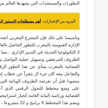
التطورات والمستجدات التي يشهدها العالم من 
المزيد من الإختبارات
أهم مصطلحات الدستور المغربي لسنة 2011 مترجمة م
وتأسيسا على ذلك فإن المشرع المغربي اتجه ن
الإدارة العمومية بالمغرب للتطور الحاصل بالع
3 التكنولوجيا الحديثة في التدبير الإداري ،
الظروف للمرتفقين وتسهيل عملية التواصل بين
القضائية بالمغرب بمنأى عن هذا التطور ال
والتفاعل معه كان جزء ال يتجزأ عن خطاب إص
منشودا قبل أن تفرضه الظروف الوبائية التي 
على وضع مخطط للتحول الرقمي الذي أعدت
القضائية ورئاسة النيابة العامة كخيار استراتي
ويضم هذا المخطط