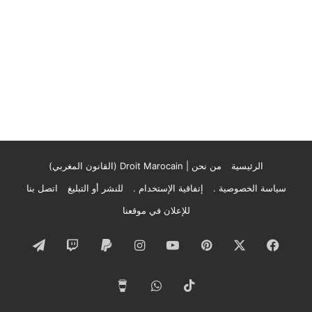
الرئيسية
من نحن | Droit Marocain (القانون المغربي)
سياسة الخصوصية .
إتفاقية الإستخدام .
للنشر أو التبليغ
اتصل بنا
للإعلان في موقعنا
فيسبوك
‫X
بينتيريست
‫YouTube
انستقرام
تيلقرام
‫TikTok
واتساب
‫Buy