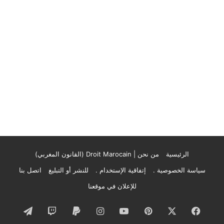
الرئيسية
من نحن | Droit Marocain (القانون المغربي)
سياسة الخصوصية .
إتفاقية الإستخدام .
للنشر أو التبليغ
اتصل بنا
للإعلان في موقعنا
فيسبوك
‫X
بينتيريست
‫YouTube
انستقرام
تيلقرام