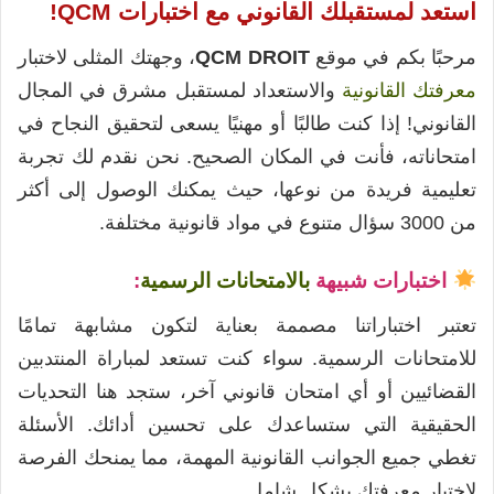
استعد لمستقبلك القانوني مع اختبارات QCM!
مرحبًا بكم في موقع
QCM DROIT
، وجهتك المثلى لاختبار
معرفتك القانونية
والاستعداد لمستقبل مشرق في المجال
القانوني! إذا كنت طالبًا أو مهنيًا يسعى لتحقيق النجاح في
امتحاناته، فأنت في المكان الصحيح. نحن نقدم لك تجربة
تعليمية فريدة من نوعها، حيث يمكنك الوصول إلى أكثر
من 3000 سؤال متنوع في مواد قانونية مختلفة.
اختبارات شبيهة
بالامتحانات
الرسمية
:
تعتبر اختباراتنا مصممة بعناية لتكون مشابهة تمامًا
للامتحانات الرسمية. سواء كنت تستعد لمباراة المنتدبين
القضائيين أو أي امتحان قانوني آخر، ستجد هنا التحديات
الحقيقية التي ستساعدك على تحسين أدائك. الأسئلة
تغطي جميع الجوانب القانونية المهمة، مما يمنحك الفرصة
لاختبار معرفتك بشكل شامل.