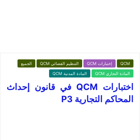
QCM
إختبارات QCM
التنظيم القضائي QCM
الجميع
المادة التجاري QCM
المادة المدنية QCM
اختبارات QCM في قانون إحداث
المحاكم التجارية P3