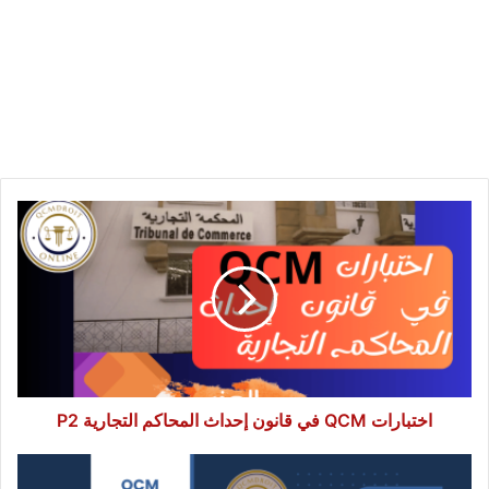
اختبارات
QCM
في
قانون
إحداث
المحاكم
التجارية
P2
اختبارات QCM في قانون إحداث المحاكم التجارية P2
الاستعداد
مباراة