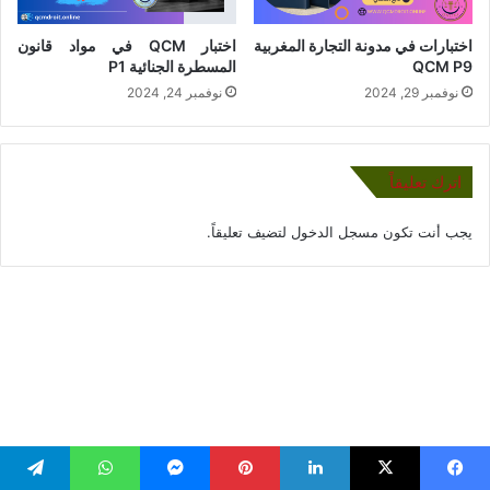
اختبارات في مدونة التجارة المغربية
اختبار QCM في مواد قانون
QCM P9
المسطرة الجنائية P1
نوفمبر 29, 2024
نوفمبر 24, 2024
اترك تعليقاً
يجب أنت تكون
مسجل الدخول
لتضيف تعليقاً.
يسبوك
‫X
لينكدإن
بينتيريست
ماسنجر
واتساب
تيلقرام