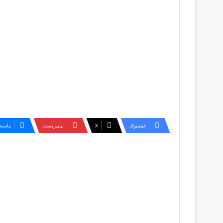
فيسبوك
‫X
بينتيريست
ماسنج