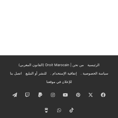
الرئيسية
من نحن | Droit Marocain (القانون المغربي)
سياسة الخصوصية .
إتفاقية الإستخدام .
للنشر أو التبليغ
اتصل بنا
للإعلان في موقعنا
فيسبوك
‫X
بينتيريست
‫YouTube
انستقرام
تيلقرام
‫TikTok
واتساب
‫Buy