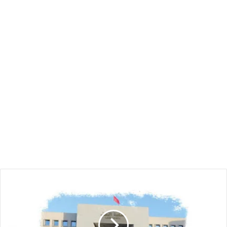
قرارات
محكمة
النقض
حول
الطعن