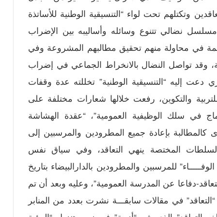
قدين وتكتلهم تحت لواء “التنسيقية الوطنية للأساتذة
سلسل نضالي تتنوع وسائله وأساليبه بين الإضراب
عاصمة في محاولة منهم تحقيق مطالبهم المشروعة وفي
ية، وقد تواصل النضال بالانخراط الجماعي في إضراب
 دعت إليه “التنسيقية الوطنية” تخللته عدة وقفات
للتربية والتكوين، رفعت خلالها شعارات مختلفة على
لإدماج في سلك الوظيفية العمومية”، “عقدة الهشاشة
ى كالمطالبة بإعادة جميع المطرودين والمرسبين إلى
لسلطات المختصة ينهي التعاقد، وفي سياق نفس
ـــــاء” للمرسبين والمطرودين بالدارالبيضاء بتاريخ
تعاقد-دفاعا عن المدرسة العمومية”، وعليه وبعد أن تم
التعاقد” في مقالات سابقـــة نشرت بعدد من المنابر
فتح “ملف التعاقد” الذي يثير “أزمة” في زمن تنزيل “الرؤية