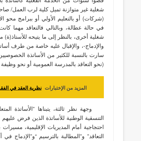
شغلية غير متوازنة تميل كلية لرب العمل/ ص
(شركات) أو بالتعليم الأولي أو ببرامج محو
في حالة عطالة، وبالتالي فالتعاقد مهما كانت
شغلية أخرى، بالنظر إلى ما يتيحه للأستاذ(ة)
والإدماج-، والإقبال عليه خاصة من طرف أسات
سارت بالنسبة للكثير من الأساتذة الخصوصي
(نحو التعاقد بالمدرسة العمومية أو نحو وظيفة 
المزيد من الإختبارات
نظرية العقد في الفقه
وجهة نظر ثالثة، يتبناها ”الأساتذة ال
التنسقية الوطنية للأساتذة الذين فرض عليهم 
احتجاجية أمام المديريات الإقليمية، مسيرات 
التعاقد” و”المطالبة بالترسيم “و”الإدماج في أ