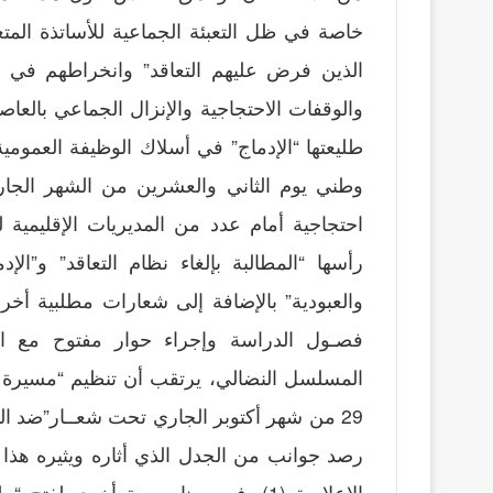
خاصة في ظل التعبئة الجماعية للأساتذة المتعا
الذين فرض عليهم التعاقد” وانخراطهم في م
والوقفات الاحتجاجية والإنزال الجماعي بال
طليعتها “الإدماج” في أسلاك الوظيفة العموم
وطني يوم الثاني والعشرين من الشهر الجاري
احتجاجية أمام عدد من المديريات الإقليمية 
رأسها “المطالبة بإلغاء نظام التعاقد” و”ا
والعبودية” بالإضافة إلى شعارات مطلبية أخر
فصـول الدراسة وإجراء حوار مفتوح مع ا
المسلسل النضالي، يرتقب أن تنظيم “مسيرة الوف
29 من شهر أكتوبر الجاري تحت شعــار”ضد ال
رصد جوانب من الجدل الذي أثاره ويثيره هذا “
الإعلامية (1)، فهي مناسبــــة أخرى ل