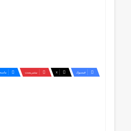
فيسبوك
‫X
بينتيريست
ماسنج