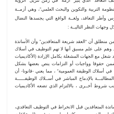
نظومة التربية والتكوين والبحث العلمي”، وهي أزمــة
 وأطر التعاقد، ولغــة الواقع التي يجسدها النضال
 وجهات النظر التاليــة :
من منطلق أن “العقد شريعة المتعاقدين” وأن الأساتذة
اقد وهم على علم مسبق أنها لا تهم التوظيف في أسلاك
 شغل مع الجهات المشغلة بكامل الإرادة (الأكاديميات
تتضمن حقوقا وواجبات أو التزامات ينص بعضها بشكل
في أسلاك الوظيفة العمومية” ، مما يعني -قانونا- أن
طالبـــة بالإدماج المباشر في أســلاك الوظيفــــــة
ب شروط أخــرى ، بالالتزام الذي تضعه الأكاديميات
اتذة المتعاقدين قبل الانخراط في التوظيف التعاقدي،
التعليم الخصوصي، وكانوا يمارسون في ظل علاقات