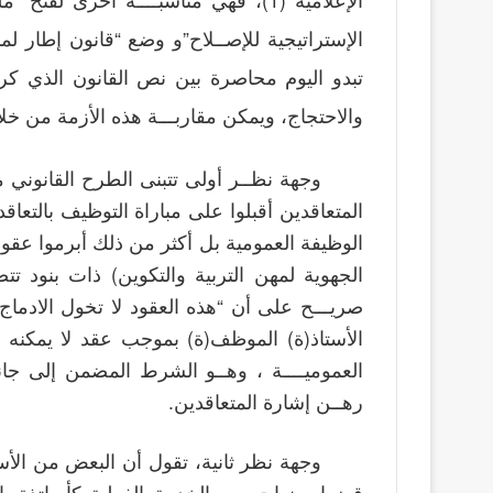
الإستراتيجية للإصــلاح”و وضع “قانون إطار لم
تبدو اليوم محاصرة بين نص القانون الذي كرس
والاحتجاج، ويمكن مقاربـــة هذه الأزمة من خلال
وجهة نظــر أولى تتبنى الطرح القانوني 
المتعاقدين أقبلوا على مباراة التوظيف بالتع
الوظيفة العمومية بل أكثر من ذلك أبرموا عقود
الجهوية لمهن التربية والتكوين) ذات بنود 
صريـــح على أن “هذه العقود لا تخول الادماج 
الأستاذ(ة) الموظف(ة) بموجب عقد لا يمكنه الم
العموميــــة ، وهــو الشرط المضمن إلى جان
رهــن إشارة المتعاقدين.
وجهة نظر ثانية، تقول أن البعض من الأس
قضوا سنوات من الخدمة الفعلية كأساتذة ب