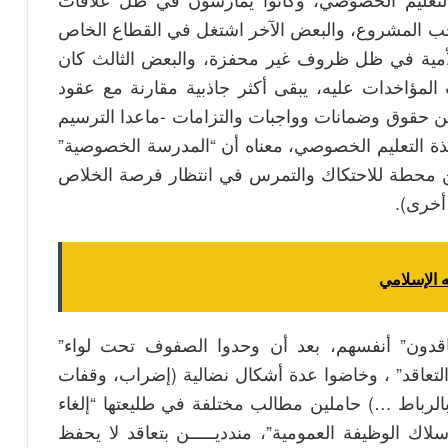
احب المشروع، والبعض الآخر اشتغل في القطاع الخاص
 الأمية في ظل ظروف غير محفزة، والبعض الثالث كان
 المؤاخدات عليه، يبقى أكثر جاذبية مقارنة مع عقود
 من حقوق وضمانات وواجبات والتزامات -ماعدا الترسيم
ذة التعليم الخصوصي، معناه أن “المدرسة الخصوصية”
ين محطة للاحتكاك والتمرس في انتظار فرصة الخلاص
أخرى).
 الإسلامي
متعاقدون” أنفسهم، بعد أن وحدوا الصفوف تحت لواء”
التعاقد” ، وخاضوا عدة أشكال نضالية (إضراب، وقفات
بالرباط …) حاملين مطالب مختلفة في طليعتها “إلغاء
سلاك الوظيفة العمومية”، مندديـــــن بتعاقد لا يحفظ