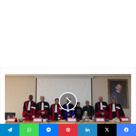
أطروحة
جامعية
تقارب
أحكام
العقار
في
ظل
مساطر
صعوبات
المقاولة
أطروحة جامعية تقارب أحكام العقار في ظل مساطر
يسبوك
‫X
لينكدإن
بينتيريست
ماسنجر
واتساب
تيلقرام