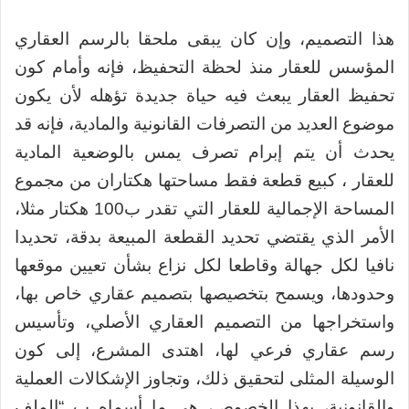
هذا التصميم، وإن كان يبقى ملحقا بالرسم العقاري
المؤسس للعقار منذ لحظة التحفيظ، فإنه وأمام كون
تحفيظ العقار يبعث فيه حياة جديدة تؤهله لأن يكون
موضوع العديد من التصرفات القانونية والمادية، فإنه قد
يحدث أن يتم إبرام تصرف يمس بالوضعية المادية
للعقار ، كبيع قطعة فقط مساحتها هكتاران من مجموع
المساحة الإجمالية للعقار التي تقدر ب100 هكتار مثلا،
الأمر الذي يقتضي تحديد القطعة المبيعة بدقة، تحديدا
نافيا لكل جهالة وقاطعا لكل نزاع بشأن تعيين موقعها
وحدودها، ويسمح بتخصيصها بتصميم عقاري خاص بها،
واستخراجها من التصميم العقاري الأصلي، وتأسيس
رسم عقاري فرعي لها، اهتدى المشرع، إلى كون
الوسيلة المثلى لتحقيق ذلك، وتجاوز الإشكالات العملية
والقانونية، بهذا الخصوص، هي ما أسماه ب “الملف