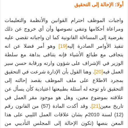
أولا: الإحالة إلى التحقيق
واجبات الموظف احترام القوانين والأنظمة والتعليمات
ومراعاة أحكامها وتنفي نصوصها وأن أي خروج عن ذلك
بفرضية إلى المساءلة القانونية كما ان واجباته تقضي عليه
تنفيذ الأوامر الصادرة إليه
[19]
وهو أمر فضلا عن انه
يتجافى مع طبائع الأشياء فإنه يتنافى بداهة مع سلطة
الوزير في الإشراف على شؤون وارته ورقابة حسن سير
العمل فيه
[20]
. وهنا القول بأن الإدارة شرعت في التحقيق
بمجرد الاطلاع على ملف الموظف بقصد إحالته إلى
التحقيق ناو توجه له أسئلة بطبيعتها اعتيادية كأن يسأل عن
علاقته بموضوع معين، وهل هو موجود مقر العمل في
تاريخ معين
[21]
. وقد أكدت المادة (57) من القانون رقم
(12) لسنة 2010م بشان علاقات العمل الليبي على هذا
المعن بنصها (تكون الإحالة إلى المجلس التأديبي من