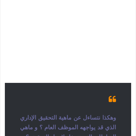
وهكذا نتساءل عن ماهية التحقيق الإداري
الذي قد يواجهه الموظف العام
؟
و ماهي