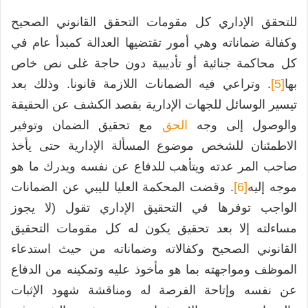
للتحقق الإداري كل مقومات التحقق القانوني الصحيح
وكفالة ضماناته وهي أمور تقتضيها العدالة كمبدأ عام في
كل محاكمة جنائية أو تأديبية دون حاجة غلى نص خاص
بها
[5]
. وتراعي فيه الضمانات اللازمة قانونا. وذلك بعد
تيسير الوسائل للجهات الإدارية بقصد الكشف عن الحقيقة
والوصول إلى وجه
الحق
مع تحقيق الضمان وتوفير
الاطمئنان للشخص موضوع المسألة الإدارية حتى يأخذ
صاحب المر عدته ويتأهب للدفاع عن نفسه ويدرك ما هو
موجه إليه
[6]
. وقضت المحكمة العليا لليبي عن الضمانات
الواجب توفرها في التحقيق الإداري تقول (لا يجوز
مساءلته إلا بعد تحقيق يكون له كل مقومات التحقيق
القانوني الصحيح وكفالاته وضماناته من حيث استدعاء
الموظف ومواجهته بما هو مأخوذ عليه وتمكينه من الدفاع
عن نفسه وإتاحة الفرصة له ومناقشة شهود الإثبات