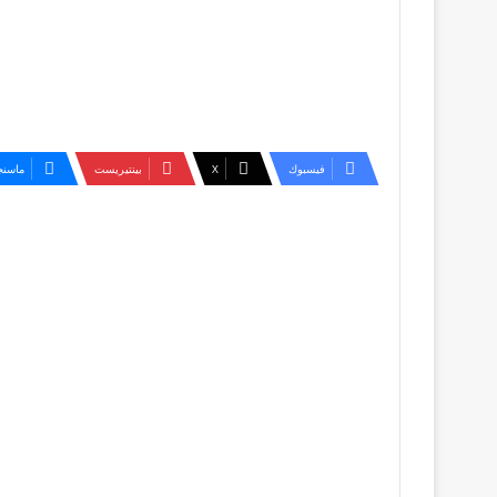
فيسبوك
‫X
بينتيريست
ماسنج