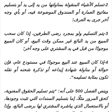
2-تسلم الأشياء المنقولة بمناولتها من يد إلى يد أو بتسليم
مفاتيح العمارة أو الصندوق الموضوعة فيه، أو بأي وجه
آخر جرى به العرف؛
3-يتم التسليم ولو بمجرد رضى الطرفين، إذا كان سحب
المبيع من يد البائع غير ممكن وقت البيع، أو كان المبيع
موجودًا من قبل في يد المشتري على وجه آخر؛
4-إذا كان المبيع عند البيع موجودًا في مستودع عام، فإن
حوالة أو مناولة شهادة إيداعه أو تذكرة شحنه أو نقله
تكون بمثابة تسليمه”.
وينص الفصل 500 على أنه: “يتم تسليم الحقوق المعنوية،
كحق المرور مثلًا، إما بتسليم السندات التي تثبت وجودها،
أو بالاستعمال الذي يباشره المشتري لها برضى البائع، وإذا