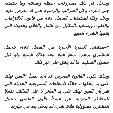
ويدخل في ذلك مصروفات حفظه وصيانته وما يقتضيه
جني ثماره، وكل الضرائب والرسوم التي قد تفرض عليه،
وذلك وفقًا لمقتضيات الفصل 493 من قانون الالتزامات
والعقود. ويستفيد بالمقابل من الثمار والغلال والفوائد التي
ينتجها الشيء المبيع.
4-بمقتضى الفقرة الأخيرة من الفصل 493، يتحمل
المشتري بمجرد تمام البيع تبعة هلاك المبيع ولو قبل
حصول التسليم، ما لم يتفق على غير ذلك.
وبذلك يكون القانون المغربي قد أخذ بمبدأ “العين تهلك
على يد مالكها”، خلافًا للاتجاهات التشريعية الحديثة التي
تقر بأن العين تهلك على يد الحائز لا على المالك، تفاديًا
للمخاطر المترتبة عن المبدأ الأول القاضي بتحمل
المشتري مسؤولية هلاك شيء لم يدخل بعد في حيازته.