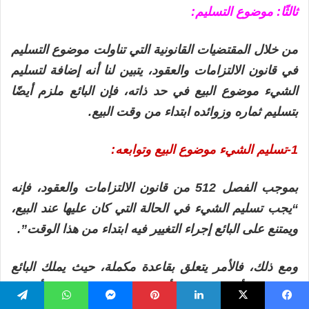
ثالثًا: موضوع التسليم:
من خلال المقتضيات القانونية التي تناولت موضوع التسليم
في قانون الالتزامات والعقود، يتبين لنا أنه إضافة لتسليم
الشيء موضوع البيع في حد ذاته، فإن البائع ملزم أيضًا
بتسليم ثماره وزوائده ابتداء من وقت البيع.
1-تسليم الشيء موضوع البيع وتوابعه:
بموجب الفصل 512 من قانون الالتزامات والعقود، فإنه
“يجب تسليم الشيء في الحالة التي كان عليها عند البيع،
ويمتنع على البائع إجراء التغيير فيه ابتداء من هذا الوقت”.
ومع ذلك، فالأمر يتعلق بقاعدة مكملة، حيث يملك البائع
والمشتري أن يتفقا على أن يتم تسليم المبيع وهو أفضل
حال مما كان عليه وقت إبرام العقد، أي بعد إدخال
يسبوك
‫X
لينكدإن
بينتيريست
ماسنجر
واتساب
تيلقرام