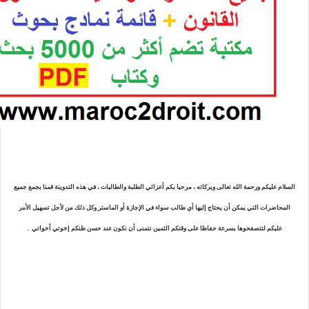
السلام عليكم ورحمة الله تعالى وبركاته ، مرحبا بكم أعزائي الطلبة والطالبات ، في هذه التدوينة قمنا بجمع جميع
المحاضرات التي يمكن أن يحتاج إليها أي طالب سواء في الإجازة أو الماستر وكل ذلك من لأجل تسهيل الأمر
عليكم لتتصفحوها بسرعة حفاظا على وقتكم الثمين نتمنى أن نكون عند حسن ظنكم إخوتي أخواتي .