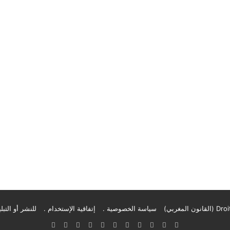
سياسة الخصوصية .
إتفاقية الإستخدام .
للنشر أو التبلي
‫X
فيسبوك
بينتيريست
‫YouTube
انستقرام
تيلقرام
‫TikTok
واتساب
‫Buy