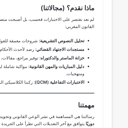
ماذا نقدم؟ (مجالاتنا)
لم نعد نقتصر على الاختبارات فحسب، بل أصبحت منصتن
القانون المغربي:
تحليل النصوص التشريعية:
شروحات معمقة للقوانين
مستجدات الاجتهاد القضائي:
رصد لأحدث الأحكام 
خزانة الماستر والدكتوراه:
توفير مراجع، مقالات، 
دليل المباريات والمهن القانونية:
مواكبة شاملة لول
ومنهجيات.
الاختبارات التفاعلية (QCM):
ركننا الكلاسيكي الم
مهمتنا
رسالتنا هي المساهمة في نشر الوعي القانوني وتجويد 
دوريًا
يتوافق مع آخر التعديلات التي تطرأ على الجريد