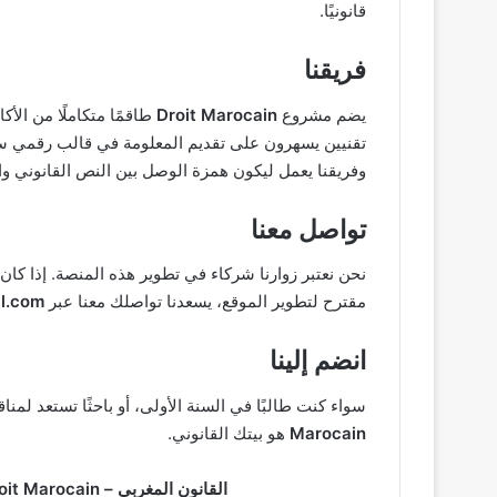
قانونيًا.
فريقنا
يضم مشروع
Droit Marocain
طاقمًا متكاملًا من الأك
تقنيين يسهرون على تقديم المعلومة في قالب رقمي سل
وفريقنا يعمل ليكون همزة الوصل بين النص القانوني وا
تواصل معنا
نحن نعتبر زوارنا شركاء في تطوير هذه المنصة. إذا كان
مقترح لتطوير الموقع، يسعدنا تواصلك معنا عبر
l.com
انضم إلينا
سواء كنت طالبًا في السنة الأولى، أو باحثًا تستعد لم
Marocain
هو بيتك القانوني.
القانون المغربي – Droit Marocain: مرجعكم الرقمي لفهم وتطبيق القانون.