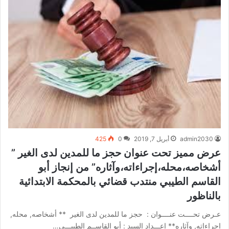
admin2030
أبريل 7, 2019
0
425
عرض مميز تحت عنوان حجز ما للمدين لدى الغير ”
أشخاصه،محله،إجراءاته،وآثاره” من إنجاز أبو
القاسم الطيبي منتدب قضائي بالمحكمة الابتدائية
بالناظور
عـرض تحــــت عنــــوان : حجز ما للمدين لدى الغير ** أشخاصه, محله,
إجراءاته, وآثاره** إعـــداد السيد : أبو القاســم الطيبـــي…