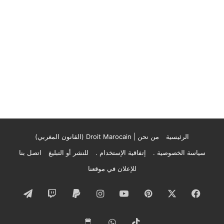
الرئيسية
من نحن | Droit Marocain (القانون المغربي)
سياسة الخصوصية .
إتفاقية الإستخدام .
للنشر أو التبليغ
اتصل بنا
للإعلان في موقعنا
فيسبوك
‫X
بينتيريست
‫YouTube
انستقرام
تيلقرام
‫TikTok
واتساب
‫Buy