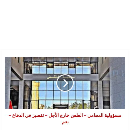
مسؤولية
المحامي
–
الطعن
خارج
الأجل
–
تقصير
في
الدفاع
مسؤولية المحامي – الطعن خارج الأجل – تقصير في الدفاع –
–
نعم
نعم