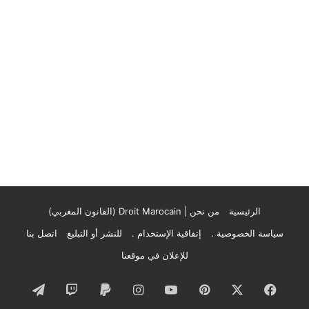
الرئيسية
من نحن | Droit Marocain (القانون المغربي)
سياسة الخصوصية .
إتفاقية الإستخدام .
للنشر أو التبليغ
اتصل بنا
للإعلان في موقعنا
فيسبوك
‫X
بينتيريست
‫YouTube
انستقرام
تيلقرام