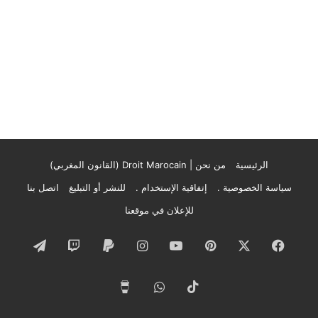
الرئيسية
من نحن | Droit Marocain (القانون المغربي)
سياسة الخصوصية .
إتفاقية الإستخدام .
للنشر أو التبليغ
اتصل بنا
للإعلان في موقعنا
فيسبوك
‫X
بينتيريست
‫YouTube
انستقرام
تيلقرام
‫TikTok
واتساب
‫Buy