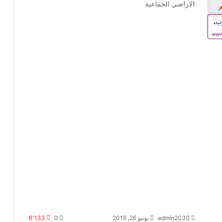
الاراضي الجماعية
admin2030
يونيو 26, 2019
0
8٬133