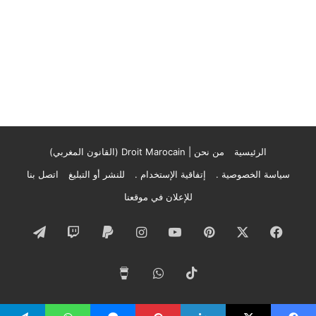
الرئيسية
من نحن | Droit Marocain (القانون المغربي)
سياسة الخصوصية .
إتفاقية الإستخدام .
للنشر أو التبليغ
اتصل بنا
للإعلان في موقعنا
فيسبوك
‫X
بينتيريست
‫YouTube
انستقرام
تيلقرام
‫TikTok
واتساب
‫Buy
Me