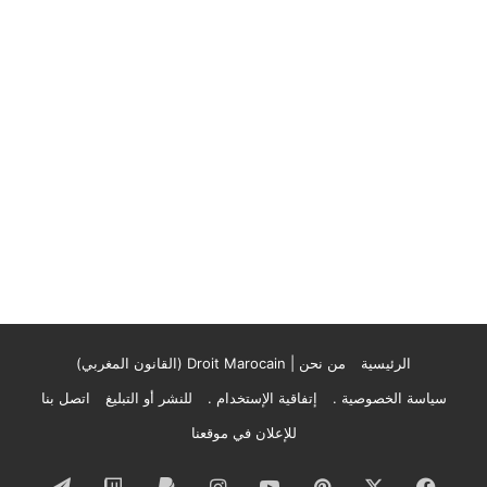
الرئيسية
من نحن | Droit Marocain (القانون المغربي)
سياسة الخصوصية .
إتفاقية الإستخدام .
للنشر أو التبليغ
اتصل بنا
للإعلان في موقعنا
فيسبوك
‫X
بينتيريست
‫YouTube
انستقرام
تيلقرام