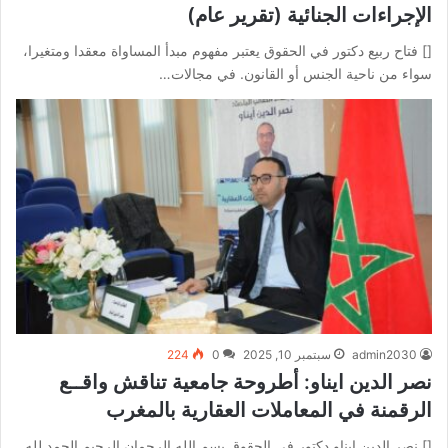
الإجراءات الجنائية (تقرير عام)
[] فتاح ربيع دكتور في الحقوق يعتبر مفهوم مبدأ المساواة معقدا ومتغيرا،
سواء من ناحية الجنس أو القانون. في مجالات…
admin2030
سبتمبر 10, 2025
0
224
نصر الدين ايناو: أطروحة جامعية تناقش واقــع
الرقمنة في المعاملات العقارية بالمغرب
[] نصر الدين ايناو دكتور في الحقوق بسم الله الرحمان الرحيم الحمد لله