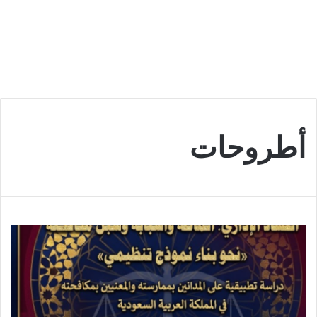
أطروحات