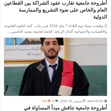
أطروحة جامعية تقارب عقود الشراكة بين القطاعين
العام والخاص على ضوء التشريع والممارسة
الدولية
[] نوقشت مساء يوم الثلاثاء 7 ماي 2024 في رحاب كلية العلوم القانونية
والاقتصادية والاجتماعية أكدال-الرباط، التابعة لجامعة محمد الخامس،…
admin2030
سبتمبر 10, 2025
0
355
أطروحة جامعية تناقش مبدأ المساواة في